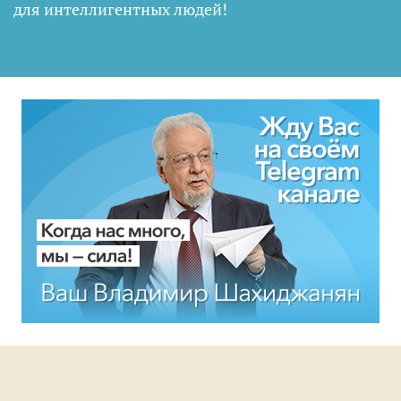
для интеллигентных людей
!