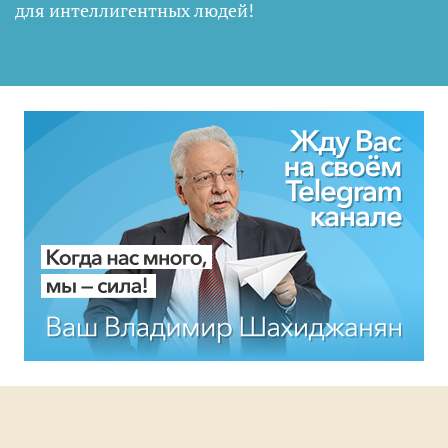
для интеллигентных людей
!