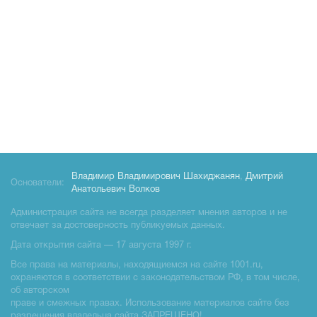
Владимир Владимирович Шахиджанян
,
Дмитрий
Основатели:
Анатольевич Волков
Администрация сайта не всегда разделяет мнения авторов и не
отвечает за достоверность публикуемых данных.
Дата открытия сайта — 17 августа 1997 г.
Все права на материалы, находящиемся на сайте 1001.ru,
охраняются в соответствии с законодательством РФ, в том числе,
об авторском
праве и смежных правах. Использование материалов сайте без
разрешения владельца сайта ЗАПРЕЩЕНО!