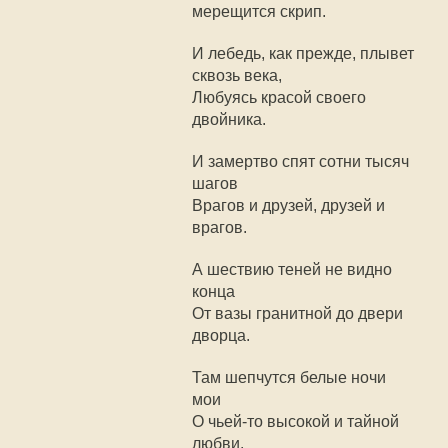
мерещится скрип.
И лебедь, как прежде, плывет
сквозь века,
Любуясь красой своего
двойника.
И замертво спят сотни тысяч
шагов
Врагов и друзей, друзей и
врагов.
А шествию теней не видно
конца
От вазы гранитной до двери
дворца.
Там шепчутся белые ночи
мои
О чьей-то высокой и тайной
любви.