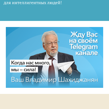
для интеллигентных людей
!