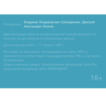
Владимир Владимирович Шахиджанян
,
Дмитрий
Основатели:
Анатольевич Волков
Администрация сайта не всегда разделяет мнения авторов и не
отвечает за достоверность публикуемых данных.
Дата открытия сайта — 17 августа 1997 г.
Все права на материалы, находящиемся на сайте 1001.ru,
охраняются в соответствии с законодательством РФ, в том числе,
об авторском
праве и смежных правах. Использование материалов сайте без
разрешения владельца сайта ЗАПРЕЩЕНО!
18+