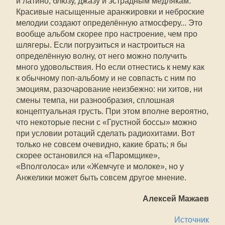
и латино, блюзу, джазу и эстрадным медлякам.
Красивые насыщенные аранжировки и неброские
мелодии создают определённую атмосферу... Это
вообще альбом скорее про настроение, чем про
шлягеры. Если погрузиться и настроиться на
определённую волну, от него можно получить
много удовольствия. Но если отнестись к нему как
к обычному поп-альбому и не совпасть с ним по
эмоциям, разочарование неизбежно: ни хитов, ни
смены темпа, ни разнообразия, сплошная
концептуальная грусть. При этом вполне вероятно,
что некоторые песни с «Грустной боссы» можно
при условии ротаций сделать радиохитами. Вот
только не совсем очевидно, какие брать; я бы
скорее остановился на «Паромщике»,
«Вполголоса» или «Жемчуге и молоке», но у
Анжелики может быть совсем другое мнение.
Алексей Мажаев
Источник