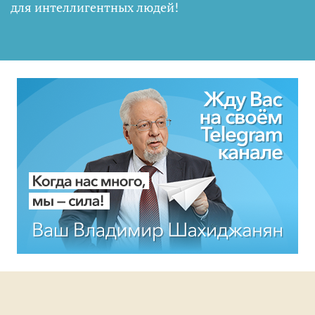
для интеллигентных людей
!