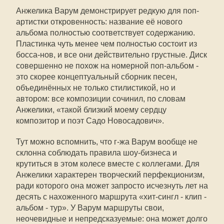
Анжелика Варум демонстрирует редкую для поп-
артистки откровенность: название её нового
альбома полностью соответствует содержанию.
Пластинка чуть менее чем полностью состоит из
босса-нов, и все они действительно грустные. Диск
совершенно не похож на номерной поп-альбом -
это скорее концептуальный сборник песен,
объединённых не только стилистикой, но и
автором: все композиции сочинил, по словам
Анжелики, «такой близкий моему сердцу
композитор и поэт Садо Новосадович».
Тут можно вспомнить, что г-жа Варум вообще не
склонна соблюдать правила шоу-бизнеса и
крутиться в этом колесе вместе с коллегами. Для
Анжелики характерен творческий перфекционизм,
ради которого она может запросто исчезнуть лет на
десять с нахоженного маршрута «хит-сингл - клип -
альбом - тур». У Варум маршруты свои,
неочевидные и непредсказуемые: она может долго