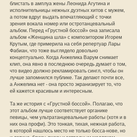
блистать в амплуа жены Леонида Агутина и
исполнительницы нежных дуэтных хитов с мужем,
а потом вдруг выдать впечатляющий с точки
зрения вокала номер или остротанцевальный
альбом. Перед «Грустной боссой» она записала
альбом «Женщина шла» с композитором Игорем
Крутым, где примерила на себя репертуар Лары
Фабиан, что тоже выглядело довольно
концептуально. Когда Анжелика Варум снимает
клип, она явно в последнюю очередь думает о том,
что видео должно рекламировать сингл, чтобы он
лучше запомнился публике. Так делают почти все,
а Анжелика нет - она просто экранизирует то, что
ей кажется красивым и интересным.
Та же история с «Грустной боссой». Полагаю, что
этот альбом лучше соответствует органике
певицы, чем ультратанцевальные работы (хотя и в
них она профи). Это тонкая, тихая, нежная работа,
в которой нашлось место не только босса-нове, но