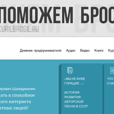
Дневник предпринимателя
Аудио
Видео
Книги
Ку
«МЫ НЕ ХУЖЕ
ЧТО
ГОРАЦИЯ…»
СЧА
ирович Шахиджанян:
ИСТОРИЯ
ать в спокойное
РАЗВИТИЯ
кого интернета
АВТОРСКОЙ
нтных людей
!
ПЕСНИ В СССР