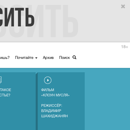
18+
ришь?
Почитайте
Архив
Поиск
 ТАКОЕ
ФИЛЬМ
СТЬЕ?
«КЛОУН МУСЛЯ»
РЕЖИССЁР:
ВЛАДИМИР
ШАХИДЖАНЯН