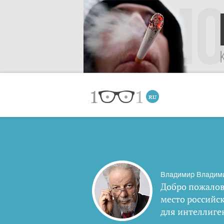
Владимир Владим
Добро пожалов
место российс
для интеллиге