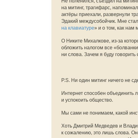
Не поленился, съездил на митинг
на митинг, трагифарс, напомин
актёры приехали, развернули тр
Эдакий междусобойчик. Мне стало
на клавиатуре
» и о том, как нам
О Никите Михалкове, из-за котор
обложить налогом все «болванки»
ни слова. Зачем я буду говорить 
P.S. Ни один митинг ничего не сд
Интернет способен объединить 
и успокоить общество.
Мы сами не понимаем, какой инст
Хоть Дмитрий Медведев и Владим
к сожалению, это лишь слова. О