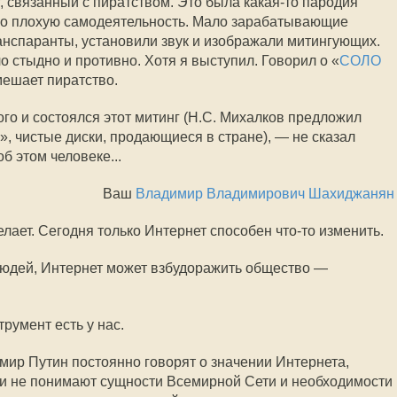
, связанный с пиратством. Это была какая-то пародия
ало плохую самодеятельность. Мало зарабатывающие
анспаранты, установили звук и изображали митингующих.
 стыдно и противно. Хотя я выступил. Говорил о «
СОЛО
 мешает пиратство.
ого и состоялся этот митинг (Н.С. Михалков предложил
, чистые диски, продающиеся в стране), — не сказал
об этом человеке...
Ваш
Владимир Владимирович Шахиджанян
елает. Сегодня только Интернет способен что-то изменить.
людей, Интернет может взбудоражить общество —
румент есть у нас.
ир Путин постоянно говорят о значении Интернета,
ни не понимают сущности Всемирной Сети и необходимости