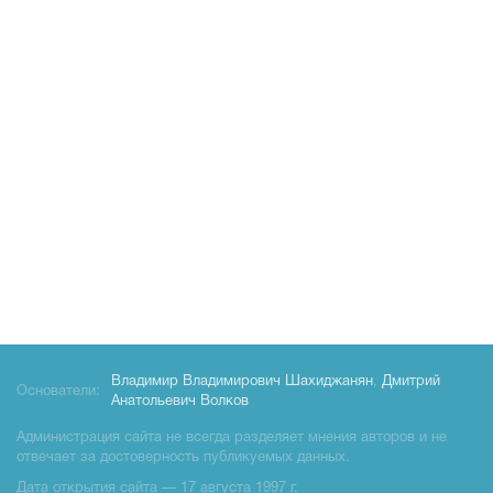
Владимир Владимирович Шахиджанян
,
Дмитрий
Основатели:
Анатольевич Волков
Администрация сайта не всегда разделяет мнения авторов и не
отвечает за достоверность публикуемых данных.
Дата открытия сайта — 17 августа 1997 г.