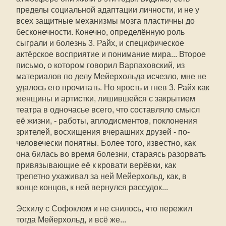
пределы социальной адаптации личности, и не у
всех защитные механизмы мозга пластичны до
бесконечности. Конечно, определённую роль
сыграли и болезнь 3. Райх, и специфическое
актёрское восприятие и понимание мира... Второе
письмо, о котором говорил Варпаховский, из
материалов по делу Мейерхольда исчезло, мне не
удалось его прочитать. Но ярость и гнев 3. Райх как
женщины и артистки, лишившейся с закрытием
театра в одночасье всего, что составляло смысл
её жизни, - работы, аплодисментов, поклонения
зрителей, восхищения вчерашних друзей - по-
человечески понятны. Более того, известно, как
она билась во время болезни, стараясь разорвать
привязывающие её к кровати верёвки, как
трепетно ухаживал за ней Мейерхольд, как, в
конце концов, к ней вернулся рассудок...
Эсхилу с Софоклом и не снилось, что пережил
тогда Мейерхольд, и всё же...