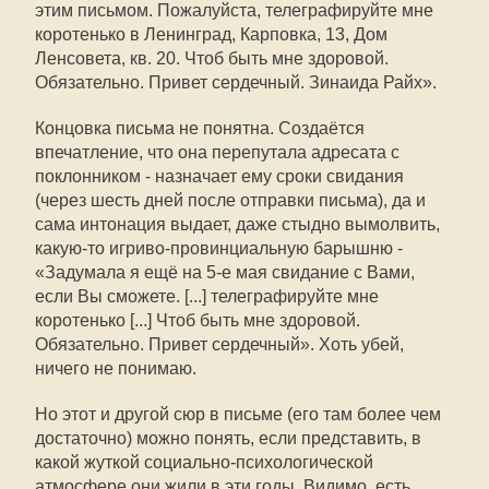
этим письмом. Пожалуйста, телеграфируйте мне
коротенько в Ленинград, Карповка, 13, Дом
Ленсовета, кв. 20. Чтоб быть мне здоровой.
Обязательно. Привет сердечный. Зинаида Райх».
Концовка письма не понятна. Создаётся
впечатление, что она перепутала адресата с
поклонником - назначает ему сроки свидания
(через шесть дней после отправки письма), да и
сама интонация выдает, даже стыдно вымолвить,
какую-то игриво-провинциальную барышню -
«Задумала я ещё на 5-е мая свидание с Вами,
если Вы сможете. [...] телеграфируйте мне
коротенько [...] Чтоб быть мне здоровой.
Обязательно. Привет сердечный». Хоть убей,
ничего не понимаю.
Но этот и другой сюр в письме (его там более чем
достаточно) можно понять, если представить, в
какой жуткой социально-психологической
атмосфере они жили в эти годы. Видимо, есть