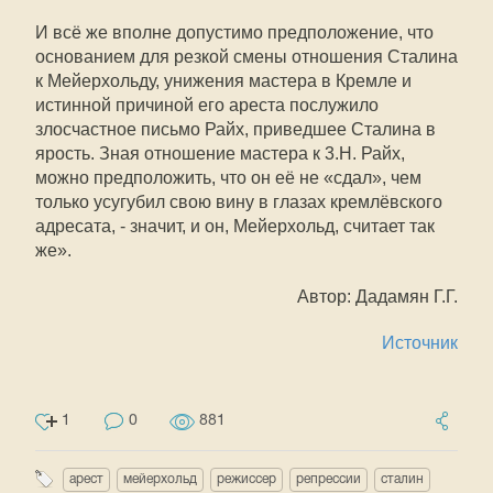
И всё же вполне допустимо предположение, что
основанием для резкой смены отношения Сталина
к Мейерхольду, унижения мастера в Кремле и
истинной причиной его ареста послужило
злосчастное письмо Райх, приведшее Сталина в
ярость. Зная отношение мастера к 3.Н. Райх,
можно предположить, что он её не «сдал», чем
только усугубил свою вину в глазах кремлёвского
адресата, - значит, и он, Мейерхольд, считает так
же».
Автор: Дадамян Г.Г.
Источник
1
0
881
арест
мейерхольд
режиссер
репрессии
сталин