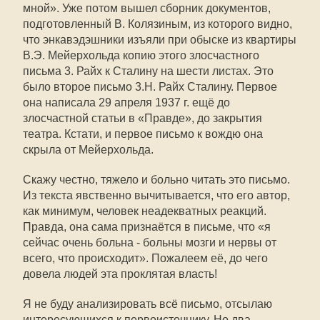
мной». Уже потом вышел сборник документов,
подготовленный В. Колязиным, из которого видно,
что энкавэдэшники изъяли при обыске из квартиры
В.Э. Мейерхольда копию этого злосчастного
письма 3. Райх к Сталину на шести листах. Это
было второе письмо 3.Н. Райх Сталину. Первое
она написала 29 апреля 1937 г. ещё до
злосчастной статьи в «Правде», до закрытия
театра. Кстати, и первое письмо к вождю она
скрыла от Мейерхольда.
Скажу честно, тяжело и больно читать это письмо.
Из текста явственно вычитывается, что его автор,
как минимум, человек неадекватных реакций.
Правда, она сама признаётся в письме, что «я
сейчас очень больна - больны мозги и нервы от
всего, что происходит». Пожалеем её, до чего
довела людей эта проклятая власть!
Я не буду анализировать всё письмо, отсылаю
интересующихся к первоисточнику. Но два