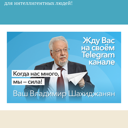
для интеллигентных людей
!