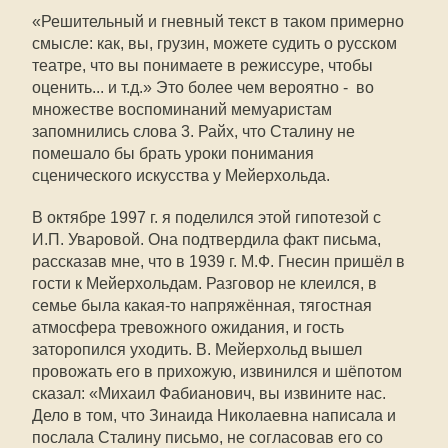
«Решительный и гневный текст в таком примерно
смысле: как, вы, грузин, можете судить о русском
театре, что вы понимаете в режиссуре, чтобы
оценить... и т.д.» Это более чем вероятно - во
множестве воспоминаний мемуаристам
запомнились слова 3. Райх, что Сталину не
помешало бы брать уроки понимания
сценического искусства у Мейерхольда.
В октябре 1997 г. я поделился этой гипотезой с
И.П. Уваровой. Она подтвердила факт письма,
рассказав мне, что в 1939 г. М.Ф. Гнесин пришёл в
гости к Мейерхольдам. Разговор не клеился, в
семье была какая-то напряжённая, тягостная
атмосфера тревожного ожидания, и гость
заторопился уходить. В. Мейерхольд вышел
провожать его в прихожую, извинился и шёпотом
сказал: «Михаил Фабианович, вы извините нас.
Дело в том, что Зинаида Николаевна написала и
послала Сталину письмо, не согласовав его со