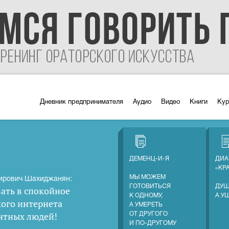
Дневник предпринимателя
Аудио
Видео
Книги
Ку
ДЕМЕНЦ-И-Я
ДИА
«КР
МЫ МОЖЕМ
ирович Шахиджанян:
ГОТОВИТЬСЯ
ДУШ
ать в спокойное
К ОДНОМУ,
А У
кого интернета
А УМЕРЕТЬ
нтных людей
!
ОТ ДРУГОГО
И ПО-ДРУГОМУ