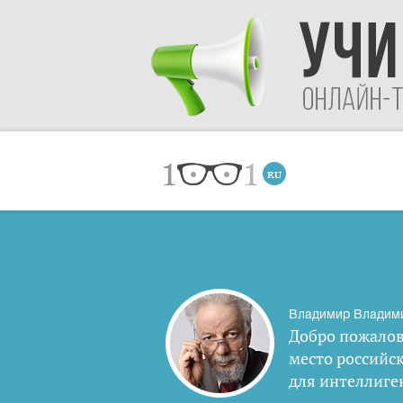
Владимир Владим
Добро пожалов
место российс
для интеллиге