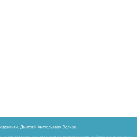
хиджанян
,
Дмитрий Анатольевич Волков