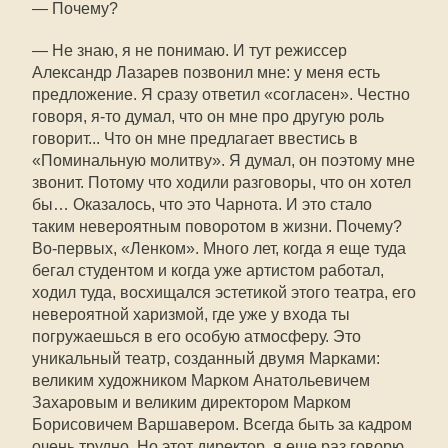
— Почему?
— Не знаю, я не понимаю. И тут режиссер
Александр Лазарев позвонил мне: у меня есть
предложение. Я сразу ответил «согласен». Честно
говоря, я-то думал, что он мне про другую роль
говорит... Что он мне предлагает ввестись в
«Поминальную молитву». Я думал, он поэтому мне
звонит. Потому что ходили разговоры, что он хотел
бы… Оказалось, что это Чарнота. И это стало
таким невероятным поворотом в жизни. Почему?
Во-первых, «Ленком». Много лет, когда я еще туда
бегал студентом и когда уже артистом работал,
ходил туда, восхищался эстетикой этого театра, его
невероятной харизмой, где уже у входа ты
погружаешься в его особую атмосферу. Это
уникальный театр, созданный двумя Марками:
великим художником Марком Анатольевичем
Захаровым и великим директором Марком
Борисовичем Варшавером. Всегда быть за кадром
очень трудно. Но этот директор, я еще раз говорю,