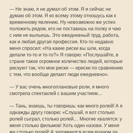
— Не знаю, я не думал об этом. Я и сейчас не
думаю об этом. Я ко всему этому отношусь как к
временному явлению. Ну невозможно же успех
положить рядом, его не поставишь на полку и чаю
с ним не выпьешь. Это ежедневный труд, работа,
как и любая другая профессия. Кто-то недавно
меня спросил: «На какие риски вы шли, когда
делали то-то и то-то?» Я говорю: «Послушайте, в
стране такое огромное количество людей, которые
рискуют так, что мои риски — ириски по сравнению
с тем, что вообще делают люди ежедневно».
— У вас очень многоплановые роли, я много
смотрела спектаклей с вашим участием…
— Тань, знаешь, ты говоришь: как много ролей! А я
однажды другу говорю: «Слушай, я вот столько
ролей сыграл, столько ролей… Многие хвалятся: у
меня столько фильмов! Хоть один назови. У меня
же столько ролей! А запомнился всем врачом да