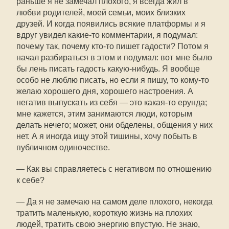
раньше я не замечал плохого, я всегда жил в
любви родителей, моей семьи, моих близких
друзей. И когда появились всякие платформы и я
вдруг увидел какие-то комментарии, я подумал:
почему так, почему кто-то пишет гадости? Потом я
начал разбираться в этом и подумал: вот мне было
бы лень писать гадость какую-нибудь. Я вообще
особо не люблю писать, но если я пишу, то кому-то
желаю хорошего дня, хорошего настроения. А
негатив выпускать из себя — это какая-то ерунда;
мне кажется, этим занимаются люди, которым
делать нечего; может, они обделены, общения у них
нет. А я иногда ищу этой тишины, хочу побыть в
публичном одиночестве.
— Как вы справляетесь с негативом по отношению
к себе?
— Да я не замечаю на самом деле плохого, некогда
тратить маленькую, короткую жизнь на плохих
людей, тратить свою энергию впустую. Не знаю,