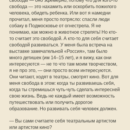
свободы — оно эфемерно, потому что для кого-то
свобода — это нахамить или оскорбить пожилого
человека, обидеть ребенка. Или вот я намедни
прочитал, меня просто потрясло: спасли люди
собаку в Подмосковье от огнестрела. Я не
понимаю, как можно в животное стрелять! Но кто-
то считает это свободой. А кто-то для себя считает
свободой развиваться. У меня была встреча на
выставке замечательной «Россия», там было
много детишек (им 14–15 лет), и я вижу, как они
интересуются — не то что там моим творчеством,
я не про это, — они просто всем интересуются.
Они читают, ходят в театры, смотрят кино. Вот для
меня свобода в этом: когда ты развиваешь себя,
когда ты стремишься чуть-чуть сделать интересней
свою жизнь. Ведь не каждый имеет возможность
путешествовать или получить дорогое
образование. Но развивать себя человек должен.
— Вы сами считаете себя театральным артистом
или артистом кино?