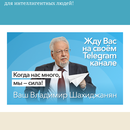
для интеллигентных людей
!