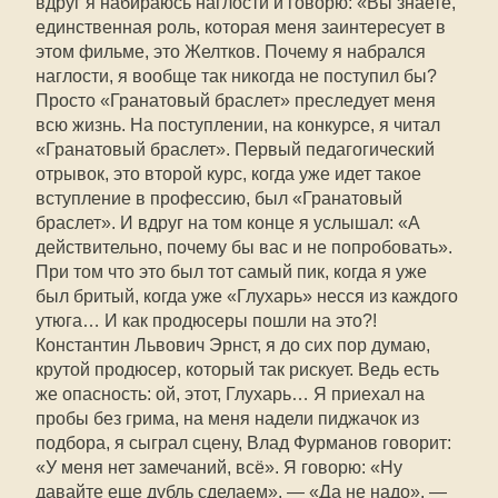
вдруг я набираюсь наглости и говорю: «Вы знаете,
единственная роль, которая меня заинтересует в
этом фильме, это Желтков. Почему я набрался
наглости, я вообще так никогда не поступил бы?
Просто «Гранатовый браслет» преследует меня
всю жизнь. На поступлении, на конкурсе, я читал
«Гранатовый браслет». Первый педагогический
отрывок, это второй курс, когда уже идет такое
вступление в профессию, был «Гранатовый
браслет». И вдруг на том конце я услышал: «А
действительно, почему бы вас и не попробовать».
При том что это был тот самый пик, когда я уже
был бритый, когда уже «Глухарь» несся из каждого
утюга… И как продюсеры пошли на это?!
Константин Львович Эрнст, я до сих пор думаю,
крутой продюсер, который так рискует. Ведь есть
же опасность: ой, этот, Глухарь… Я приехал на
пробы без грима, на меня надели пиджачок из
подбора, я сыграл сцену, Влад Фурманов говорит:
«У меня нет замечаний, всё». Я говорю: «Ну
давайте еще дубль сделаем». — «Да не надо». —