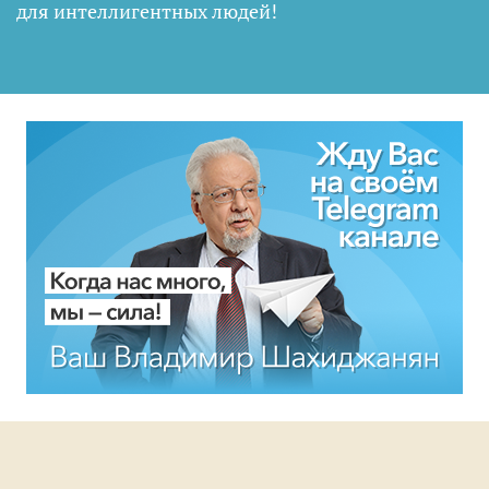
для интеллигентных людей
!