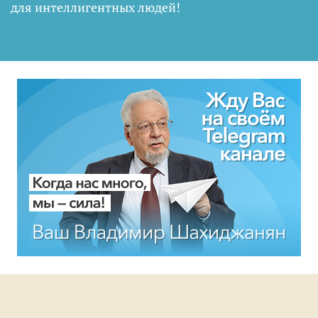
для интеллигентных людей
!