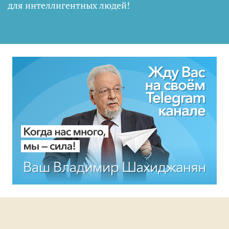
для интеллигентных людей
!