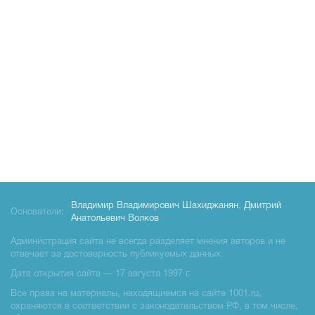
Владимир Владимирович Шахиджанян
,
Дмитрий
Основатели:
Анатольевич Волков
Администрация сайта не всегда разделяет мнения авторов и не
отвечает за достоверность публикуемых данных.
Дата открытия сайта — 17 августа 1997 г.
Все права на материалы, находящиемся на сайте 1001.ru,
охраняются в соответствии с законодательством РФ, в том числе,