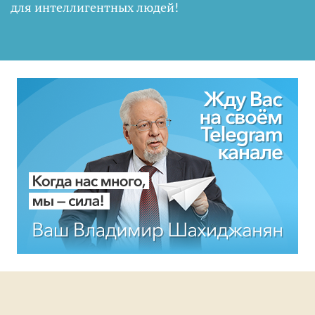
для интеллигентных людей
!