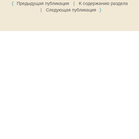
Предыдущая публикация
|
К содержанию раздела
|
Следующая публикация