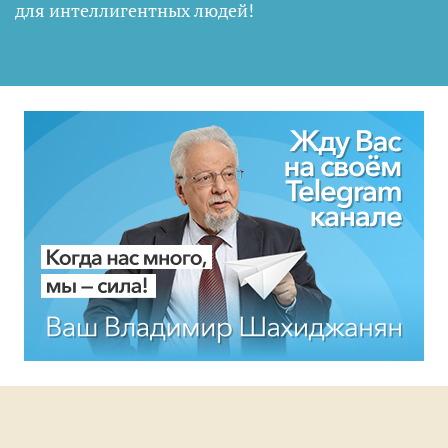
для интеллигентных людей
!