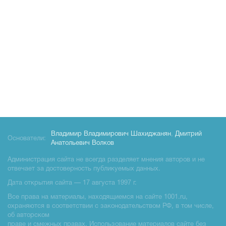
Владимир Владимирович Шахиджанян
,
Дмитрий
Основатели:
Анатольевич Волков
Администрация сайта не всегда разделяет мнения авторов и не
отвечает за достоверность публикуемых данных.
Дата открытия сайта — 17 августа 1997 г.
Все права на материалы, находящиемся на сайте 1001.ru,
охраняются в соответствии с законодательством РФ, в том числе,
об авторском
праве и смежных правах. Использование материалов сайте без