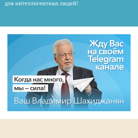
для интеллигентных людей
!