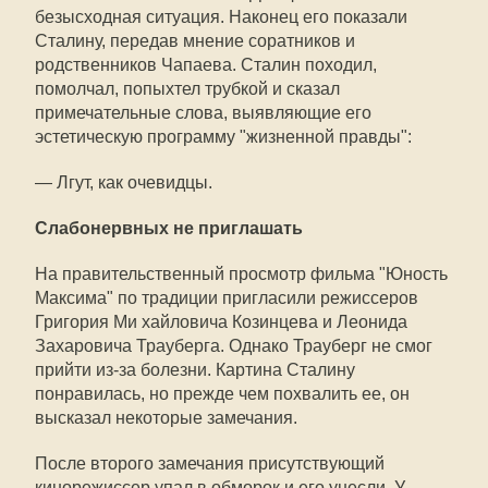
безысходная ситуация. Наконец его показали
Сталину, передав мнение соратников и
родственников Чапаева. Сталин походил,
помолчал, попыхтел трубкой и сказал
примечательные слова, выявляющие его
эстетическую программу "жизненной правды":
— Лгут, как очевидцы.
Слабонервных не приглашать
На правительственный просмотр фильма "Юность
Максима" по традиции пригласили режиссеров
Григория Ми хайловича Козинцева и Леонида
Захаровича Трауберга. Однако Трауберг не смог
прийти из-за болезни. Картина Сталину
понравилась, но прежде чем похвалить ее, он
высказал некоторые замечания.
После второго замечания присутствующий
кинорежиссер упал в обморок и его унесли. У