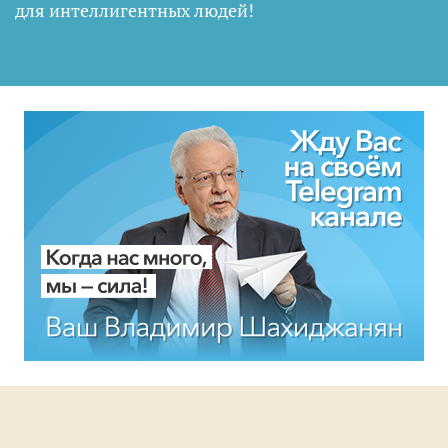
для интеллигентных людей
!