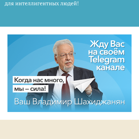
для интеллигентных людей
!