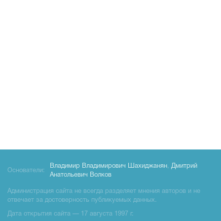
Владимир Владимирович Шахиджанян
,
Дмитрий
Основатели:
Анатольевич Волков
Администрация сайта не всегда разделяет мнения авторов и не
отвечает за достоверность публикуемых данных.
Дата открытия сайта — 17 августа 1997 г.