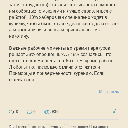
так и сотрудников) сказали, что сигарета помогает
им собраться с мыслями и лучше справляться с
работой. 13% хабаровчан специально ходят в
курилку, чтобы быть в курсе дел и часто делают это
«за компанию», а не из-за привязанности к
никотину.
Важные рабочие моменты во время перекуров
решает 39% опрошенных. А 48% сознались, что
они в это время болтают обо всём, кроме работы.
Любопытно, насколько отличаются жители
Приморцы в приверженности курению. Если
отличаются.
Источник
0
0
930
закон
запреты
курение
никотинизм
сигареты