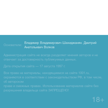
Владимир Владимирович Шахиджанян
,
Дмитрий
Основатели:
Анатольевич Волков
Администрация сайта не всегда разделяет мнения авторов и не
отвечает за достоверность публикуемых данных.
Дата открытия сайта — 17 августа 1997 г.
Все права на материалы, находящиемся на сайте 1001.ru,
охраняются в соответствии с законодательством РФ, в том числе,
об авторском
праве и смежных правах. Использование материалов сайте без
разрешения владельца сайта ЗАПРЕЩЕНО!
18+