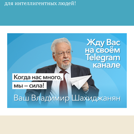
для интеллигентных людей
!