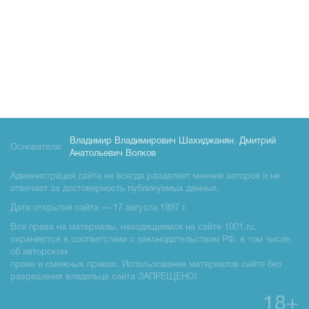
Владимир Владимирович Шахиджанян
,
Дмитрий
Основатели:
Анатольевич Волков
Администрация сайта не всегда разделяет мнения авторов и не
отвечает за достоверность публикуемых данных.
Дата открытия сайта — 17 августа 1997 г.
Все права на материалы, находящиемся на сайте 1001.ru,
охраняются в соответствии с законодательством РФ, в том числе,
об авторском
праве и смежных правах. Использование материалов сайте без
разрешения владельца сайта ЗАПРЕЩЕНО!
18+