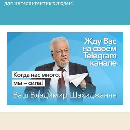
для интеллигентных людей
!