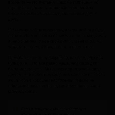
возраста — это пустыня. Секс не запрещен, но
ограничен: детьми, усталостью, изменением
биохимического баланса, привыканием друг к
другу.
Я безумно люблю свою жену, всегда любил и буду
любить. Но я не всегда ее хочу, а иногда, когда хочу
я, не хочет она. У нее свой ритм, у меня свой. Мы
устаем, тоскуем, а иногда просто не до этого.
Сексом мы все же занимаемся, раз в неделю или
чуть реже… Но все равно чаще, чем когда дети
были маленькими. Мы до сих пор увлечены друг
другом, мне нравится, когда она меня хочет... Если
же мы оба в хорошем настроении, я даже не
обращаю внимания на то, как изменились наши
фигуры, кожа…
Если я встречаю привлекательную
женщину, у меня обязательно