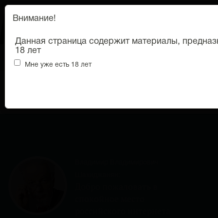
Внимание!
Данная страница содержит материалы, предназ
18 лет
Мне уже есть 18 лет
18+
Откры
меню
Владимир Владимирович
Шахиджанян:
Добро пожаловать в
спокойное место
российского интернета