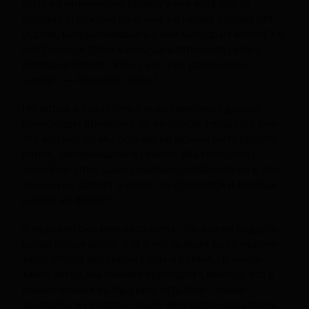
быть ей интересен? Может, у нее есть кто-то
другой? И каждую ночь она засыпает, потому что
устала, накувыркавшись с кем-нибудь из коллег? А
я обречен остаток жизнь удовлетворять себя с
помощью порно? Или у нас уже давно «оно
самое» — брак без секса?
Но потом я узнал, что у всех семейных друзей
происходит примерно то же самое. Нравится мне
это или нет, но мы больше не можем быть просто
парой, занимающейся сексом. Мы говорили с
женой об этом. Скажу больше, я обвинял ее в том,
что она не думает о сексе, не старается и вообще
ничего не делает.
А недавно она мне возразила, что все ее подруги-
мамы поражаются, что у нас бывает раз в неделю,
типа, откуда мы берем силы и время... В конце
таких бесед мы обычно приходим к выводу, что в
наших планах на будущее есть пункт «чаще
заниматься сексом», после чего мирно засыпаем.