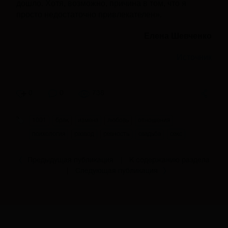
дошло. Хотя, возможно, причина в том, что я
просто недостаточно привлекателен».
Елена Шевченко
Источник
0
0
738
1001
брак
измена
любовь
отношения
психология
развод
ревность
свадьба
секс
Предыдущая публикация
|
К содержанию раздела
|
Следующая публикация