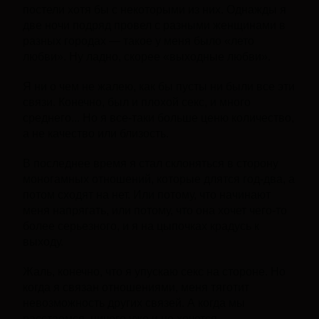
постели хотя бы с некоторыми из них. Однажды я
две ночи подряд провел с разными женщинами в
разных городах — такое у меня было «лето
любви». Ну ладно, скорее «выходные любви».
Я ни о чем не жалею, как бы пусты ни были все эти
связи. Конечно, был и плохой секс, и много
среднего... Но я все-таки больше ценю количество,
а не качество или близость.
В последнее время я стал склоняться в сторону
моногамных отношений, которые длятся год-два, а
потом сходят на нет. Или потому, что начинают
меня напрягать, или потому, что она хочет чего-то
более серьезного, и я на цыпочках крадусь к
выходу.
Жаль, конечно, что я упускаю секс на стороне. Но
когда я связан отношениями, меня тяготит
невозможность других связей. А когда мы
расстаемся, ничего уже и не хочется.