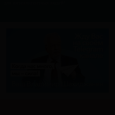
для интеллигентных людей
!