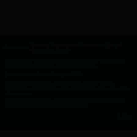
Владимир Владимирович Шахиджанян
,
Дмитрий
Основатели:
Анатольевич Волков
Администрация сайта не всегда разделяет мнения авторов и не
отвечает за достоверность публикуемых данных.
Дата открытия сайта — 17 августа 1997 г.
Все права на материалы, находящиемся на сайте 1001.ru,
охраняются в соответствии с законодательством РФ, в том числе,
об авторском
праве и смежных правах. Использование материалов сайте без
разрешения владельца сайта ЗАПРЕЩЕНО!
18+