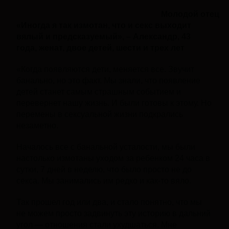
Молодой отец
«Иногда я так измотан, что и секс выходит
вялый и предсказуемый»
, –
Александр, 43
года, женат, двое детей, шести и трех лет
«Когда появляются дети, меняется все. Звучит
банально, но это факт. Мы знали, что появление
детей станет самым страшным событием и
перевернет нашу жизнь. И были готовы к этому. Но
перемены в сексуальной жизни подкрались
незаметно.
Началось все с банальной усталости, мы были
настолько измотаны уходом за ребенком 24 часа в
сутки, 7 дней в неделю, что было просто не до
секса. Мы занимались им редко и как-то вяло.
Так прошел год или два, и стало понятно, что мы
не можем просто задвинуть эту историю в дальний
угол — отношения стали ухудшаться. Мне