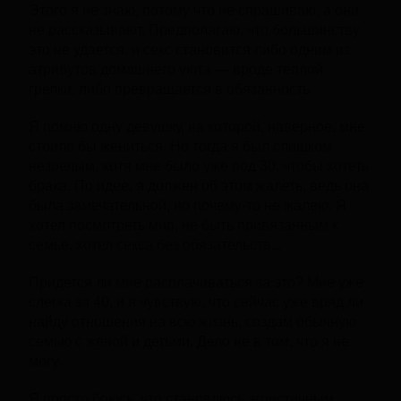
Этого я не знаю, потому что не спрашиваю, а они
не рассказывают. Предполагаю, что большинству
это не удается, и секс становится либо одним из
атрибутов домашнего уюта — вроде теплой
грелки, либо превращается в обязанность.
Я помню одну девушку, на которой, наверное, мне
стоило бы жениться. Но тогда я был слишком
незрелым, хотя мне было уже под 30, чтобы хотеть
брака. По идее, я должен об этом жалеть, ведь она
была замечательной, но почему-то не жалею. Я
хотел посмотреть мир, не быть привязанным к
семье, хотел секса без обязательств...
Придется ли мне расплачиваться за это? Мне уже
слегка за 40, и я чувствую, что сейчас уже вряд ли
найду отношения на всю жизнь, создам обычную
семью с женой и детьми. Дело не в том, что я не
могу.
Я просто боюсь, что становлюсь эгоистичным