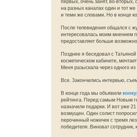
первых, очень занят, во-вторых, 
на разных каналах один и тот ж
и теми же словами. Но в конце к
После телевидения общался с ж
интересовалась моим мнением по
предоставляет больше возможнос
Позднее я беседовал с Татьяной
косметическом кабинете, мечтает
Меня разыскала через одного и
Все. Закончились интервью, съе
В конце года мы объявили
конку
рейтинга. Перед самым Новым го
назначили подарки. И вот уже 21
возмущен. Один солист попросил
перочинный ножичек с тремя лез
победителя. Виноват сотрудник,