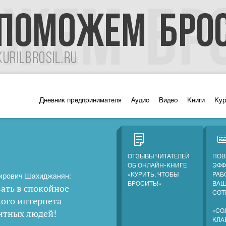
Дневник предпринимателя
Аудио
Видео
Книги
Ку
ОТЗЫВЫ ЧИТАТЕЛЕЙ
ПОВ
ОБ ОНЛАЙН-КНИГЕ
ЭФФ
«КУРИТЬ, ЧТОБЫ
РАБ
ирович Шахиджанян:
БРОСИТЬ!»
ВА
ать в спокойное
СОТ
кого интернета
нтных людей
!
«СО
КЛА