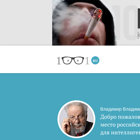
Владимир Владим
Добро пожалов
место российс
для интеллиге