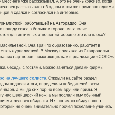
о Мессинге уже рассказывал. А это не очень красиво, когда
е человек рассказывает об одном и том же примерно одними
онцов я сдался и согласился на интервью.
урналисткой, работающей на Авторадио. Она
 поводу секса в большом городе: мегаполис
тей для интимных отношений  хорошо это или плохо?
 Васильевной. Она врач по образованию, работает в
 стать журналисткой. В Москву приехала из Ставрополья.
з наших партнеров, помогающих нам в реализации «СОЛО».
мки, беседы с гостями, можно заняться делами фирмы.
рс на лучшего солиста
. Открыли на сайте раздел
дом подвели итоги, определили победителей, всем
 января, а мы до сих пор не всем вручили призы. Я
 у нас швейцарский нож, а мы послали ему обычный
виями  человек обиделся. И я понимаю обиду нашего
 который не очень внимательно прочел пожелание ученика.