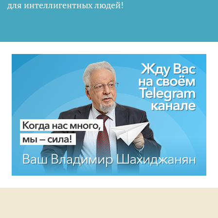
для интеллигентных людей
!