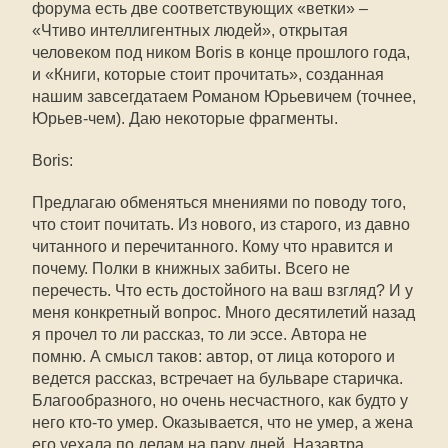
форума есть две соответствующих «ветки» –
«Чтиво интеллигентных людей», открытая
человеком под ником Boris в конце прошлого года,
и «Книги, которые стоит прочитать», созданная
нашим завсегдатаем Романом Юрьевичем (точнее,
Юрьев-чем). Даю некоторые фрагменты.
Boris:
Предлагаю обменяться мнениями по поводу того,
что стоит почитать. Из нового, из старого, из давно
читанного и перечитанного. Кому что нравится и
почему. Полки в книжных забиты. Всего не
перечесть. Что есть достойного на ваш взгляд? И у
меня конкретный вопрос. Много десятилетий назад
я прочел то ли рассказ, то ли эссе. Автора не
помню. А смысл таков: автор, от лица которого и
ведется рассказ, встречает на бульваре старичка.
Благообразного, но очень несчастного, как будто у
него кто-то умер. Оказывается, что не умер, а жена
его уехала по делам на пару дней. Назавтра