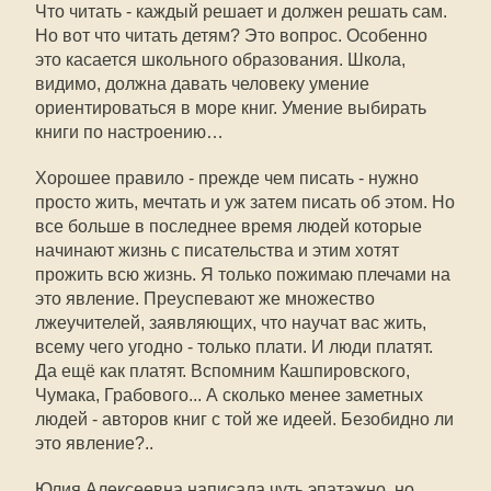
Что читать - каждый решает и должен решать сам.
Но вот что читать детям? Это вопрос. Особенно
это касается школьного образования. Школа,
видимо, должна давать человеку умение
ориентироваться в море книг. Умение выбирать
книги по настроению…
Хорошее правило - прежде чем писать - нужно
просто жить, мечтать и уж затем писать об этом. Но
все больше в последнее время людей которые
начинают жизнь с писательства и этим хотят
прожить всю жизнь. Я только пожимаю плечами на
это явление. Преуспевают же множество
лжеучителей, заявляющих, что научат вас жить,
всему чего угодно - только плати. И люди платят.
Да ещё как платят. Вспомним Кашпировского,
Чумака, Грабового... А сколько менее заметных
людей - авторов книг с той же идеей. Безобидно ли
это явление?..
Юлия Алексеевна написала чуть эпатажно, но