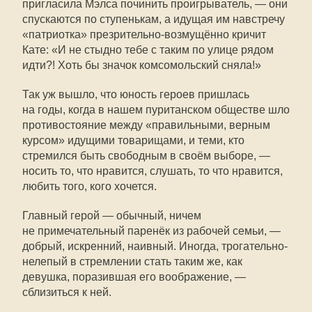
пригласила Мэлса починить проигрыватель, — они
спускаются по ступенькам, а идущая им навстречу
«патриотка» презрительно-возмущённо кричит
Кате: «И не стыдно тебе с таким по улице рядом
идти?! Хоть бы значок комсомольский сняла!»
Так уж вышло, что юность героев пришлась
на годы, когда в нашем пуританском обществе шло
противостояние между «правильными, верным
курсом» идущими товарищами, и теми, кто
стремился быть свободным в своём выборе, —
носить то, что нравится, слушать, то что нравится,
любить того, кого хочется.
Главный герой — обычный, ничем
не примечательный паренёк из рабочей семьи, —
добрый, искренний, наивный. Иногда, трогательно-
нелепый в стремлении стать таким же, как
девушка, поразившая его воображение, —
сблизиться к ней.