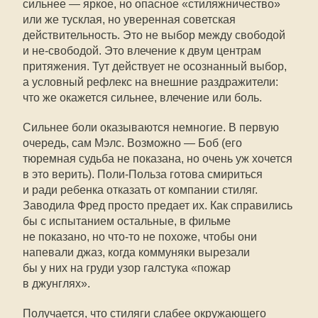
сильнее — яркое, но опасное «стиляжничество»
или же тусклая, но уверенная советская
действительность. Это не выбор между свободой
и
не-свободой
. Это влечение к двум центрам
притяжения. Тут действует не осознанный выбор,
а условный рефлекс на внешние раздражители:
что же окажется сильнее, влечение или боль.
Сильнее боли оказываются немногие. В первую
очередь, сам Мэлс. Возможно — Боб (его
тюремная судьба не показана, но очень уж хочется
в это верить). Поли-Польза готова смириться
и ради ребенка отказать от компании стиляг.
Заводила Фред просто предает их. Как справились
бы с испытанием остальные, в фильме
не показано, но
что-то
не похоже, чтобы они
напевали джаз, когда коммуняки вырезали
бы у них на груди узор галстука «пожар
в джунглях».
Получается, что стиляги слабее окружающего