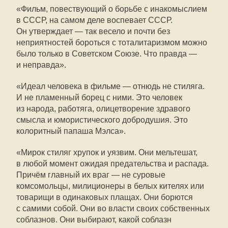
«Фильм, повествующий о борьбе с инакомыслием
в СССР, на самом деле воспевает СССР.
Он утверждает — так весело и почти без
неприятностей бороться с тоталитаризмом можно
было только в Советском Союзе. Что правда —
и неправда».
«Идеал человека в фильме — отнюдь не стиляга.
И не пламенный борец с ними. Это человек
из народа, работяга, олицетворение здравого
смысла и юмористического добродушия. Это
колоритный папаша Мэлса».
«Мирок стиляг хрупок и уязвим. Они мельтешат,
в любой момент ожидая предательства и распада.
Причём главный их враг — не суровые
комсомольцы, милиционеры в белых кителях или
товарищи в одинаковых плащах. Они борются
с самими собой. Они во власти своих собственных
соблазнов. Они выбирают, какой соблазн