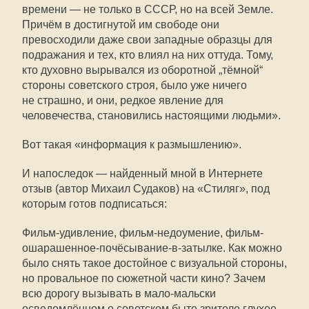
времени — не только в СССР, но на всей Земле.
Причём в достигнутой им свободе они
превосходили даже свои западные образцы для
подражания и тех, кто влиял на них оттуда. Тому,
кто духовно вырывался из оборотной „тёмной“
стороны советского строя, было уже ничего
не страшно, и они, редкое явление для
человечества, становились настоящими людьми».
Вот такая «информация к размышлению».
И напоследок — найденный мной в Интернете
отзыв (автор Михаил Судаков) на «Стиляг», под
которым готов подписаться:
Фильм-удивление, фильм-недоумение, фильм-
ошарашенное-почёсывание-
в-затылке
. Как можно
было снять такое достойное с визуальной стороны,
но провальное по сюжетной части кино? Зачем
всю дорогу вызывать в мало-мальски
осведомлённом о советском быте зрителе глухое