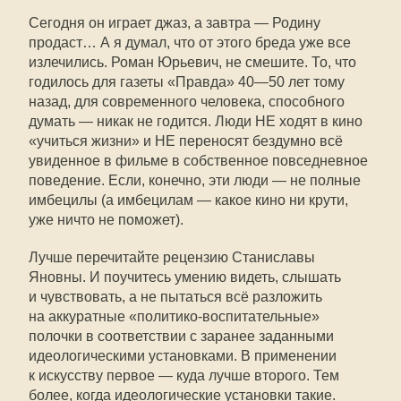
Сегодня он играет джаз, а завтра — Родину
продаст… А я думал, что от этого бреда уже все
излечились. Роман Юрьевич, не смешите. То, что
годилось для газеты «Правда»
40—50
лет тому
назад, для современного человека, способного
думать — никак не годится. Люди НЕ ходят в кино
«учиться жизни» и НЕ переносят бездумно всё
увиденное в фильме в собственное повседневное
поведение. Если, конечно, эти люди — не полные
имбецилы (а имбецилам — какое кино ни крути,
уже ничто не поможет).
Лучше перечитайте рецензию Станиславы
Яновны. И поучитесь умению видеть, слышать
и чувствовать, а не пытаться всё разложить
на аккуратные «политико-воспитательные»
полочки в соответствии с заранее заданными
идеологическими установками. В применении
к искусству первое — куда лучше второго. Тем
более, когда идеологические установки такие.