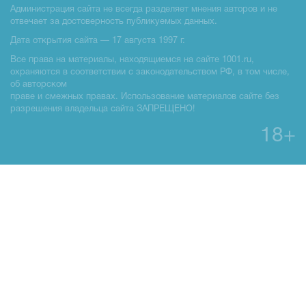
Администрация сайта не всегда разделяет мнения авторов и не
отвечает за достоверность публикуемых данных.
Дата открытия сайта — 17 августа 1997 г.
Все права на материалы, находящиемся на сайте 1001.ru,
охраняются в соответствии с законодательством РФ, в том числе,
об авторском
праве и смежных правах. Использование материалов сайте без
разрешения владельца сайта ЗАПРЕЩЕНО!
18+