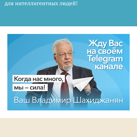
для интеллигентных людей
!