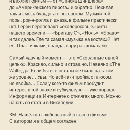
и вихляет фильм — от «Списка Шиндлера»
до «Американского пирога» и обратно. Нехилая
такая смесь бульдога с носорогом. Музыки той
поры, рок-
н-ролла
и джаза, в фильме практически
нет. Герои перепевают «околороковые» хиты
нашего времени — «Бригаду С», «Ноль», «Браво»
и так далее. Где та самая «музыка на костях»? Нет
её. Пластинками, правда, пару раз помахали.
Самый удачный момент — это «Скованные одной
цепью». Красиво, сильно и страшно. Навеяно «The
Wall», да. Если бы всё остальное было на таком
же уровне… Увы. Но всё-таки тройка с плюсом,
не двойка… Если у
кого-то
фильм пробудит
интерес к той эпохе и субкультуре — уже хорошо.
Информации в Интернете о стилягах много. Можно
начать со статьи в Википедии.
ЗЫ: Нашёл вот любопытный отзыв о фильме.
С автором я в общем согласен.