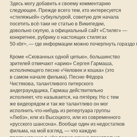
Здесь могу добавить к своему комментарию
следующее. Прежде всего тем, кто интересуется
«стиляжьей» субкультурой, советую для начала
посетить всё-таки не статью в Википедии,
довольно скупую, а официальный сайт «Стиляг» —
конкретнее, рубрику о настоящих стилягах
50-хbr>, — где информации можно почерпнуть гораздо
Кроме «Скованных одной цепью», большинство
зрителей отмечают «арию» Сергея Гармаша,
исполняющего песню «Человек и кошка» (это
в самом начале фильма). Песню Фёдора
Чистякова, талантливого питерского
андеграундщика, Гармаш действительно
исполняет, что называется, на пятёрку. Но с тем
же видеорядом и так же талантливо он мог
исполнить что-нибудь из репертуара группы
«Любэ», или из Высоцкого, или из современного
«русского шансона». Вообще один из недостатков
фильма, на мой взгляд, — что каждую