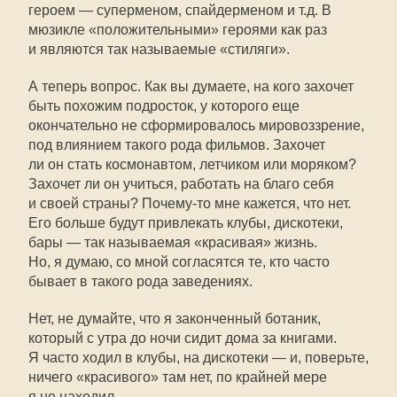
героем — суперменом, спайдерменом и т.д. В
мюзикле «положительными» героями как раз
и являются так называемые «стиляги».
А теперь вопрос. Как вы думаете, на кого захочет
быть похожим подросток, у которого еще
окончательно не сформировалось мировоззрение,
под влиянием такого рода фильмов. Захочет
ли он стать космонавтом, летчиком или моряком?
Захочет ли он учиться, работать на благо себя
и своей страны?
Почему-то
мне кажется, что нет.
Его больше будут привлекать клубы, дискотеки,
бары — так называемая «красивая» жизнь.
Но, я думаю, со мной согласятся те, кто часто
бывает в такого рода заведениях.
Нет, не думайте, что я законченный ботаник,
который с утра до ночи сидит дома за книгами.
Я часто ходил в клубы, на дискотеки — и, поверьте,
ничего «красивого» там нет, по крайней мере
я не находил.