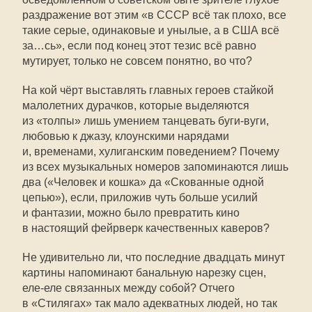
раздражение вот этим «в СССР всё так плохо, все
такие серые, одинаковые и унылые, а в США всё
за…сь», если под конец этот тезис всё равно
мутирует, только не совсем понятно, во что?
На кой чёрт выставлять главных героев стайкой
малолетних дурачков, которые выделяются
из «толпы» лишь умением танцевать буги-вуги,
любовью к джазу, клоунскими нарядами
и, временами, хулиганским поведением? Почему
из всех музыкальных номеров запоминаются лишь
два («Человек и кошка» да «Скованные одной
цепью»), если, приложив чуть больше усилий
и фантазии, можно было превратить кино
в настоящий фейрверк качественных каверов?
Не удивительно ли, что последние двадцать минут
картины напоминают банальную нарезку сцен,
еле-еле связанных между собой? Отчего
в «Стилягах» так мало адекватных людей, но так