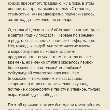
кризис прервёт эту традицию, ну а пока, в этом
январе, на экраны вышел фильм «Стиляги»,
стоимостью, как неоднократно подчёркивалось,
аж пятнадцать миллионов долларов.
О, стиляги! Целая эпоха! «Сегодня он играет джаз,
а завтра Родину продаст». Первые по времени
в ряду так называемых советских неформалов.
Нет, молодых людей, чьи эстетические вкусы
и мировоззрение выходили за рамки
предписанного государством, хватало во все
времена, но именно стиляги оказалось первой
более-менее значительной молодёжной
субкультурой советского времени. Нам
(в смысле — поколениям, не заставшим
те времена) от них остались слово «чувак»,
почтение к рок-
н-роллу
и твисту и, главное, трудно
выразимый «дух свободы».
По этой причине, а также благодаря масштабному