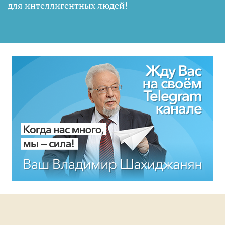
для интеллигентных людей
!