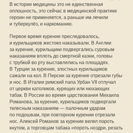
В истории медицины это не единственная
оплошность, это сейчас в медицинской практике
героин не применяется, а раньше им лечили
и туберкулёз, и наркоманию.
Первое время курение преследовалось,
и курильщиков жестоко наказывали. В Англии
за курение, курильщики подвергались суровым
наказаниям вплоть до смертной казни, головы
с трубкой во рту выставлялись на площадях.
В Турции за курение, злостных курильщиков
сажали на кол. В Персии за курение отрезали губы
и нос. В Италии римский папа Урбан VII отлучал
от церкви католиков, курящих или нюхающих
табак. В России во время царствования Михаила
Романова, за курение, курильщиков подвергали
телесным наказаниям — палочным ударам
по подошвам, при повторном курении отрезали
нос. Алексей Романов за курение велел пороть
кнутом, а торговцам табака «пороть ноздри, резать