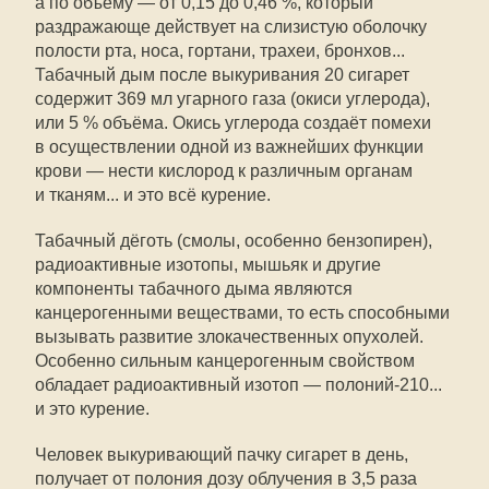
а по объёму — от 0,15 до 0,46 %, который
раздражающе действует на слизистую оболочку
полости рта, носа, гортани, трахеи, бронхов...
Табачный дым после выкуривания 20 сигарет
содержит 369 мл угарного газа (окиси углерода),
или 5 % объёма. Окись углерода создаёт помехи
в осуществлении одной из важнейших функции
крови — нести кислород к различным органам
и тканям... и это всё курение.
Табачный дёготь (смолы, особенно бензопирен),
радиоактивные изотопы, мышьяк и другие
компоненты табачного дыма являются
канцерогенными веществами, то есть способными
вызывать развитие злокачественных опухолей.
Особенно сильным канцерогенным свойством
обладает радиоактивный изотоп — полоний-210...
и это курение.
Человек выкуривающий пачку сигарет в день,
получает от полония дозу облучения в 3,5 раза