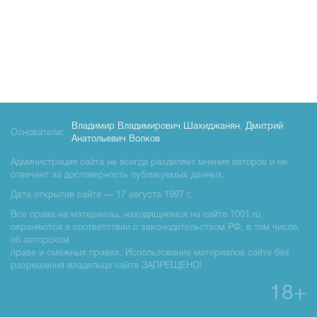
Владимир Владимирович Шахиджанян
,
Дмитрий
Основатели:
Анатольевич Волков
Администрация сайта не всегда разделяет мнения авторов и не
отвечает за достоверность публикуемых данных.
Дата открытия сайта — 17 августа 1997 г.
Все права на материалы, находящиемся на сайте 1001.ru,
охраняются в соответствии с законодательством РФ, в том числе,
об авторском
праве и смежных правах. Использование материалов сайте без
разрешения владельца сайта ЗАПРЕЩЕНО!
18+