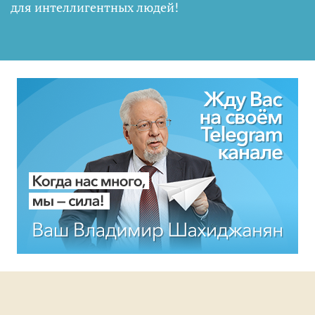
для интеллигентных людей
!