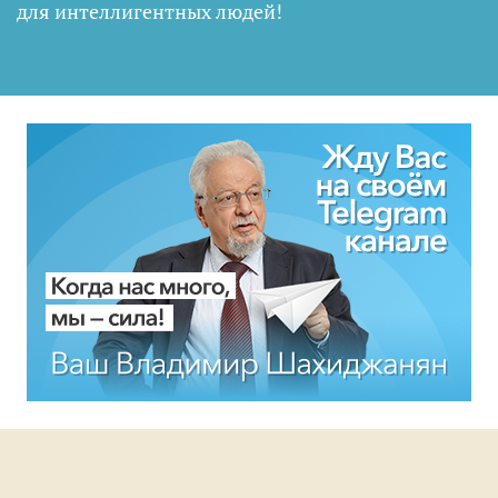
для интеллигентных людей
!