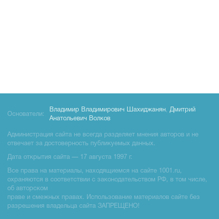
Владимир Владимирович Шахиджанян
,
Дмитрий
Основатели:
Анатольевич Волков
Администрация сайта не всегда разделяет мнения авторов и не
отвечает за достоверность публикуемых данных.
Дата открытия сайта — 17 августа 1997 г.
Все права на материалы, находящиемся на сайте 1001.ru,
охраняются в соответствии с законодательством РФ, в том числе,
об авторском
праве и смежных правах. Использование материалов сайте без
разрешения владельца сайта ЗАПРЕЩЕНО!