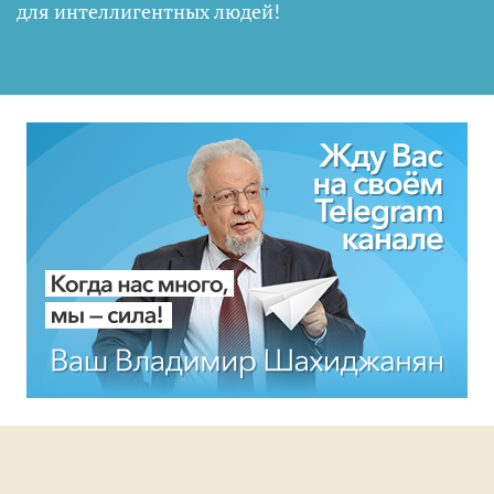
для интеллигентных людей
!