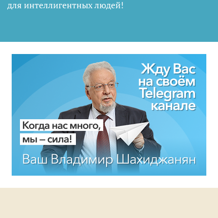
для интеллигентных людей
!