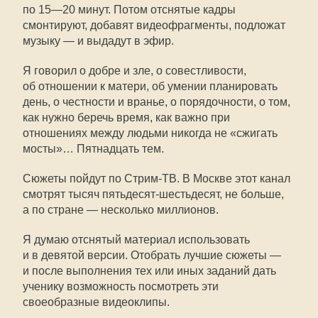
по
15—20
минут. Потом отснятые кадры
смонтируют, добавят видеофрагменты, подложат
музыку — и выдадут в эфир.
Я говорил о добре и зле, о совестливости,
об отношении к матери, об умении планировать
день, о честности и вранье, о порядочности, о том,
как нужно беречь время, как важно при
отношениях между людьми никогда не «сжигать
мосты»… Пятнадцать тем.
Сюжеты пойдут по
Стрим-ТВ
. В Москве этот канал
смотрят тысяч пятьдесят-шестьдесят, не больше,
а по стране — несколько миллионов.
Я думаю отснятый материал использовать
и в девятой версии. Отобрать лучшие сюжеты —
и после выполнения тех или иных заданий дать
ученику возможность посмотреть эти
своеобразные видеоклипы.