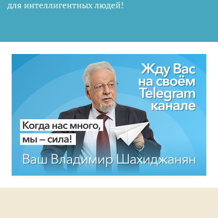
для интеллигентных людей
!