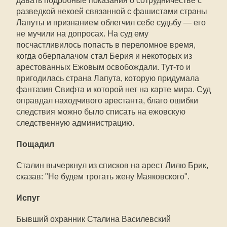
давать подробные показания о сотрудничестве с
разведкой некоей связанной с фашистами страны
Лапуты и признанием облегчил себе судьбу — его
не мучили на допросах. На суд ему
посчастливилось попасть в переломное время,
когда оберпалачом стал Берия и некоторых из
арестованных Ежовым освобождали. Тут-то и
пригодилась страна Лапута, которую придумала
фантазия Свифта и которой нет на карте мира. Суд
оправдал находчивого арестанта, благо ошибки
следствия можно было списать на ежовскую
следственную администрацию.
Пощадил
Сталин вычеркнул из списков на арест Лилю Брик,
сказав: "Не будем трогать жену Маяковского".
Испуг
Бывший охранник Сталина Василевский