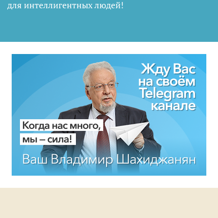
для интеллигентных людей
!