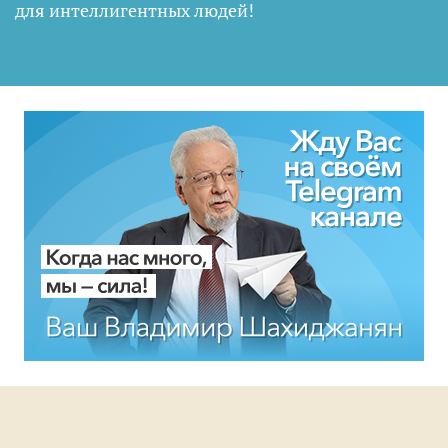
для интеллигентных людей
!