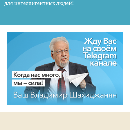
для интеллигентных людей
!