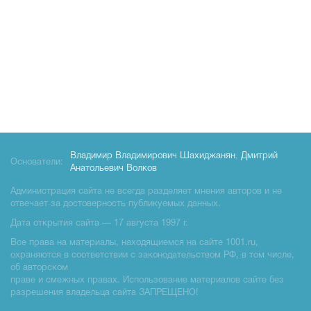
Владимир Владимирович Шахиджанян
,
Дмитрий
Основатели:
Анатольевич Волков
Администрация сайта не всегда разделяет мнения авторов и не
отвечает за достоверность публикуемых данных.
Дата открытия сайта — 17 августа 1997 г.
Все права на материалы, находящиемся на сайте 1001.ru,
охраняются в соответствии с законодательством РФ, в том числе,
об авторском
праве и смежных правах. Использование материалов сайте без
разрешения владельца сайта ЗАПРЕЩЕНО!