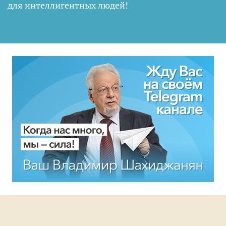
для интеллигентных людей
!