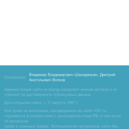
Владимир Владимирович Шахиджанян
,
Дмитрий
Основатели:
Анатольевич Волков
Администрация сайта не всегда разделяет мнения авторов и не
отвечает за достоверность публикуемых данных.
Дата открытия сайта — 17 августа 1997 г.
Все права на материалы, находящиемся на сайте 1001.ru,
охраняются в соответствии с законодательством РФ, в том числе,
об авторском
праве и смежных правах. Использование материалов сайте без