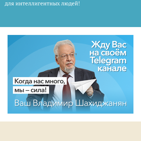
для интеллигентных людей
!