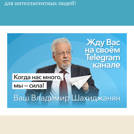
для интеллигентных людей
!