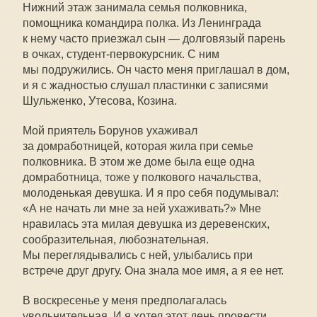
Нижний этаж занимала семья полковника,
помощника командира полка. Из Ленинграда
к нему часто приезжал сын — долговязый парень
в очках, студент-первокурсник. С ним
мы подружились. Он часто меня приглашал в дом,
и я с жадностью слушал пластинки с записями
Шульженко, Утесова, Козина.
Мой приятель Борунов ухаживал
за домработницей, которая жила при семье
полковника. В этом же доме была еще одна
домработница, тоже у полкового начальства,
молоденькая девушка. И я про себя подумывал:
«А не начать ли мне за ней ухаживать?» Мне
нравилась эта милая девушка из деревенских,
сообразительная, любознательная.
Мы переглядывались с ней, улыбались при
встрече друг другу. Она знала мое имя, а я ее нет.
В воскресенье у меня предполагалась
увольнительная. И я хотел этот день провести