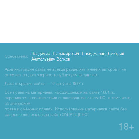
Владимир Владимирович Шахиджанян
,
Дмитрий
Основатели:
Анатольевич Волков
Администрация сайта не всегда разделяет мнения авторов и не
отвечает за достоверность публикуемых данных.
Дата открытия сайта — 17 августа 1997 г.
Все права на материалы, находящиемся на сайте 1001.ru,
охраняются в соответствии с законодательством РФ, в том числе,
об авторском
праве и смежных правах. Использование материалов сайте без
разрешения владельца сайта ЗАПРЕЩЕНО!
18+