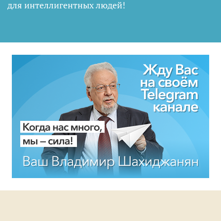
для интеллигентных людей
!