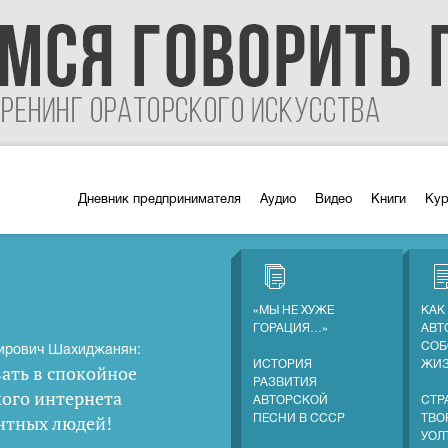
Дневник предпринимателя
Аудио
Видео
Книги
Ку
«МЫ НЕ ХУЖЕ
КАК
ГОРАЦИЯ…»
АВТ
СОБ
ирович Шахиджанян:
ИСТОРИЯ
ЖИ
ать в спокойное
РАЗВИТИЯ
кого интернета
АВТОРСКОЙ
СТР
нтных людей
!
ПЕСНИ В СССР
ТВО
УОЛ