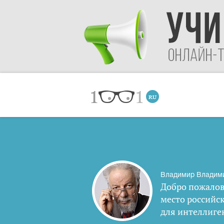
Владимир Владим
Добро пожалов
место российс
для интеллиге