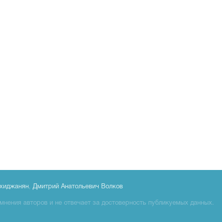
хиджанян
,
Дмитрий Анатольевич Волков
мнения авторов и не отвечает за достоверность публикуемых данных.