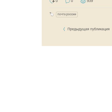
0
0
939
почта россии
Предыдущая публикация