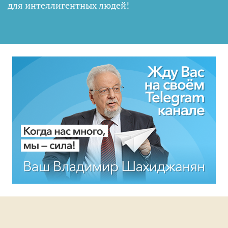
для интеллигентных людей
!