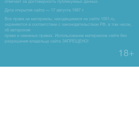
отвечает за достоверность публикуемых данных.
Дата открытия сайта — 17 августа 1997 г.
Все права на материалы, находящиемся на сайте 1001.ru,
охраняются в соответствии с законодательством РФ, в том числе,
об авторском
праве и смежных правах. Использование материалов сайте без
разрешения владельца сайта ЗАПРЕЩЕНО!
18+