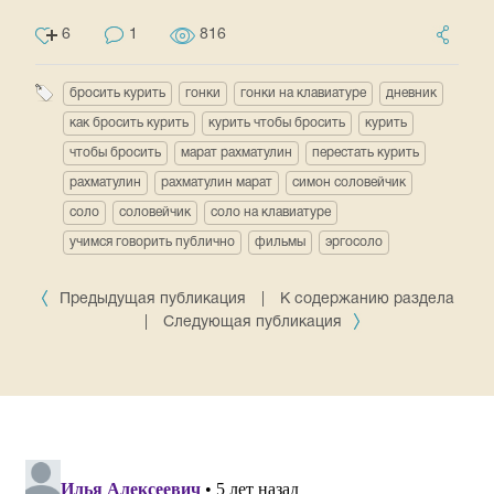
6
1
816
бросить курить
гонки
гонки на клавиатуре
дневник
как бросить курить
курить чтобы бросить
курить
чтобы бросить
марат рахматулин
перестать курить
рахматулин
рахматулин марат
симон соловейчик
соло
соловейчик
соло на клавиатуре
учимся говорить публично
фильмы
эргосоло
Предыдущая публикация
|
К содержанию раздела
|
Следующая публикация