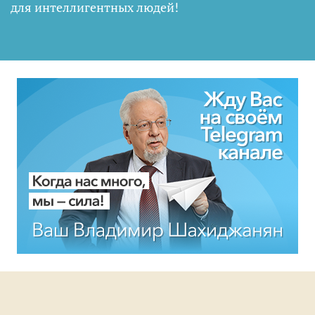
для интеллигентных людей
!