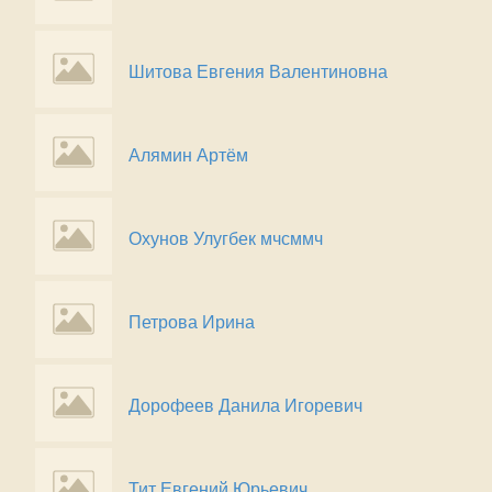
Шитова Евгения Валентиновна
Алямин Артём
Охунов Улугбек мчсммч
Петрова Ирина
Дорофеев Данила Игоревич
Тит Евгений Юрьевич