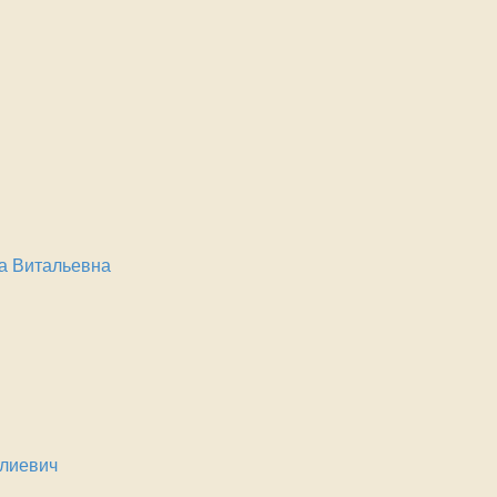
а Витальевна
алиевич