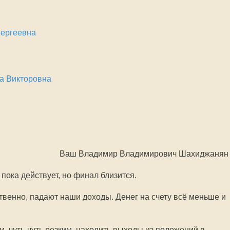
Сергеевна
а Викторовна
Ваш Владимир Владимирович Шахиджанян
 пока действует, но финал близится.
твенно, падают наши доходы. Денег на счету всё меньше и
, чуть-чуть резким, находить выходы из положений в