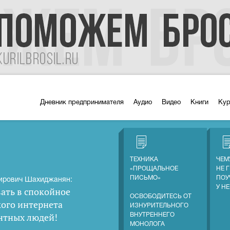
Дневник предпринимателя
Аудио
Видео
Книги
Ку
ТЕХНИКА
ЧЕМ
«ПРОЩАЛЬНОЕ
НЕ 
ПИСЬМО»
ПОУ
ирович Шахиджанян:
У Н
ать в спокойное
ОСВОБОДИТЕСЬ ОТ
кого интернета
ИЗНУРИТЕЛЬНОГО
нтных людей
!
ВНУТРЕННЕГО
МОНОЛОГА