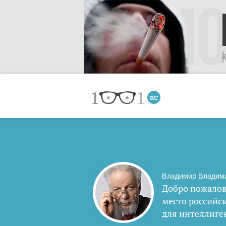
Владимир Владим
Добро пожалов
место российс
для интеллиге