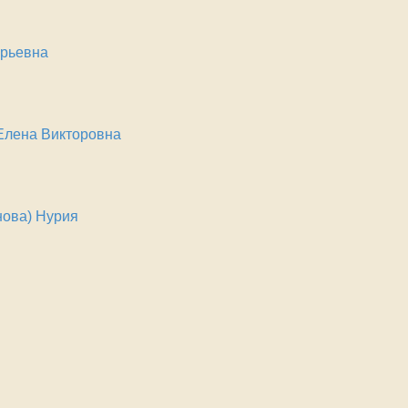
ерьевна
Елена Викторовна
ова) Нурия