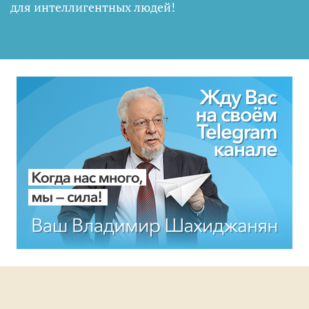
для интеллигентных людей
!