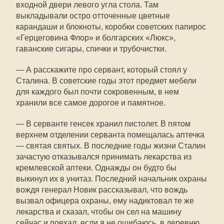
входной двери левого угла стола. Там
выкладывали остро отточенные цветные
карандаши и блокноты, коробки советских папирос
«Герцеговина Флор» и болгарских «Люкс»,
гаванские сигары, спички и трубочистки.
— А расскажите про сервант, который стоял у
Сталина. В советские годы этот предмет мебели
для каждого был почти сокровенным, в нем
хранили все самое дорогое и памятное.
— В серванте генсек хранил пистолет. В пятом
верхнем отделении серванта помещалась аптечка
— святая святых. В последние годы жизни Сталин
зачастую отказывался принимать лекарства из
кремлевской аптеки. Однажды он будто бы
выкинул их в унитаз. Последний начальник охраны
вождя генерал Новик рассказывал, что вождь
вызвал офицера охраны, ему надиктовал те же
лекарства и сказал, чтобы он сел на машину
сейчас и поехал, если я не ошибаюсь, в деревню