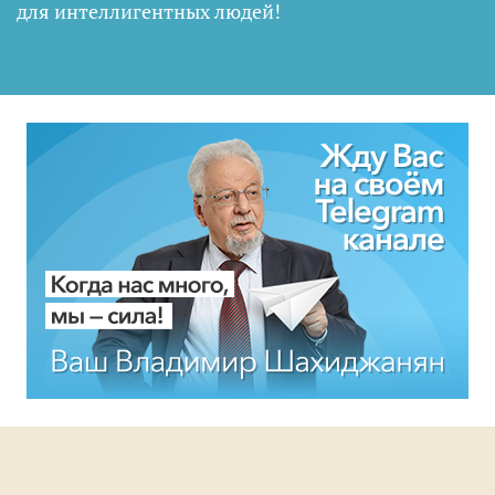
для интеллигентных людей
!