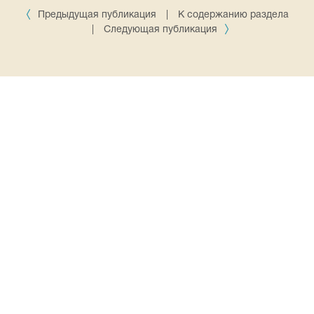
Предыдущая публикация
|
К содержанию раздела
|
Следующая публикация