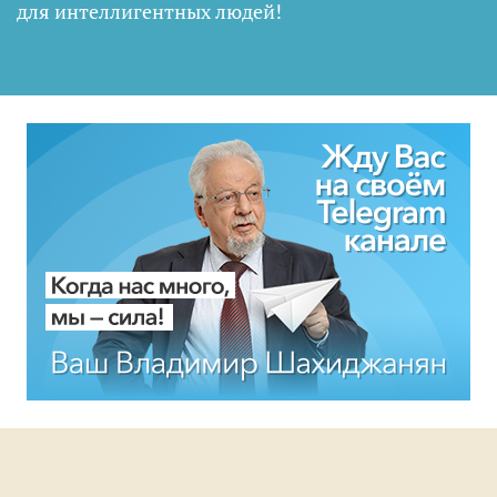
для интеллигентных людей
!