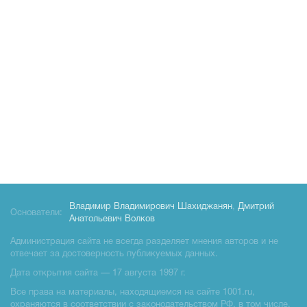
Владимир Владимирович Шахиджанян
,
Дмитрий
Основатели:
Анатольевич Волков
Администрация сайта не всегда разделяет мнения авторов и не
отвечает за достоверность публикуемых данных.
Дата открытия сайта — 17 августа 1997 г.
Все права на материалы, находящиемся на сайте 1001.ru,
охраняются в соответствии с законодательством РФ, в том числе,