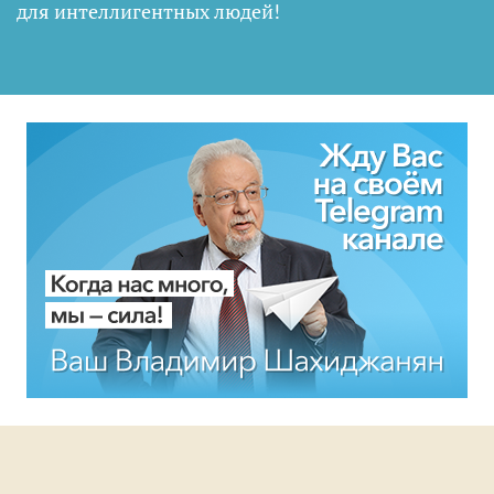
для интеллигентных людей
!