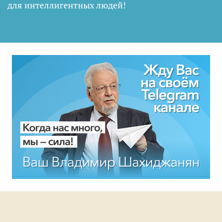
для интеллигентных людей
!