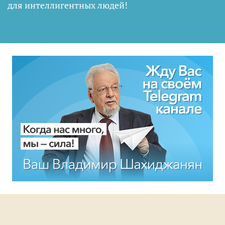
для интеллигентных людей
!