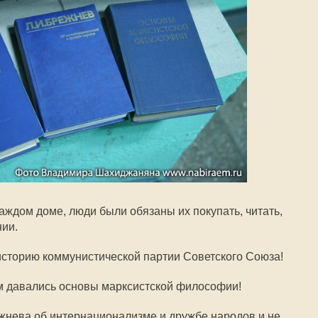
 каждом доме, люди были обязаны их покупать, читать,
нии.
историю коммунистической партии Советского Союза!
м давались основы марксистской философии!
жнева об интернационализме и дружбе народов и не