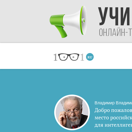
Владимир Владим
Добро пожалов
место российс
для интеллиге