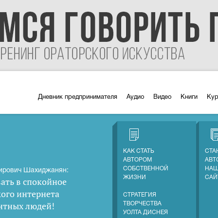
Дневник предпринимателя
Аудио
Видео
Книги
Ку
КАК СТАТЬ
СТА
АВТОРОМ
АВТ
СОБСТВЕННОЙ
НАШ
ирович Шахиджанян:
ЖИЗНИ
САЙ
ать в спокойное
кого интернета
СТРАТЕГИЯ
нтных людей
!
ТВОРЧЕСТВА
УОЛТА ДИСНЕЯ