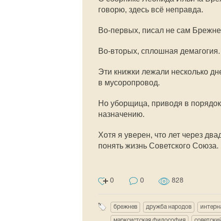
говорю, здесь всё неправда.
Во-первых, писал не сам Брежне
Во-вторых, сплошная демагогия.
Эти книжки лежали несколько дне
в мусоропровод.
Но уборщица, приводя в порядок
назначению.
Хотя я уверен, что лет через два
понять жизнь Советского Союза.
0
0
828
брежнев
дружба народов
интерн
марксистская философия
советски