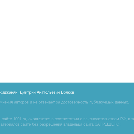
хиджанян
,
Дмитрий Анатольевич Волков
мнения авторов и не отвечает за достоверность публикуемых данных.
сайте 1001.ru, охраняются в соответствии с законодательством РФ, в т
материалов сайте без разрешения владельца сайта ЗАПРЕЩЕНО!