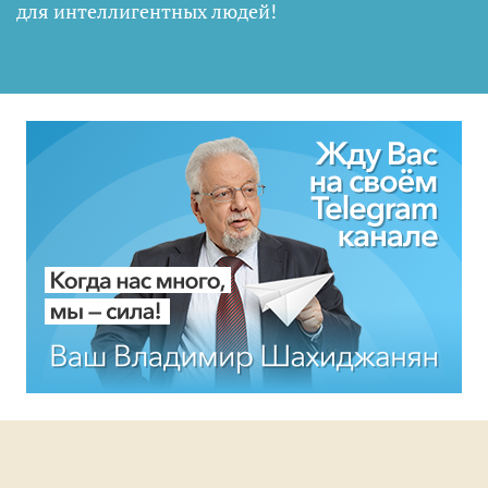
для интеллигентных людей
!