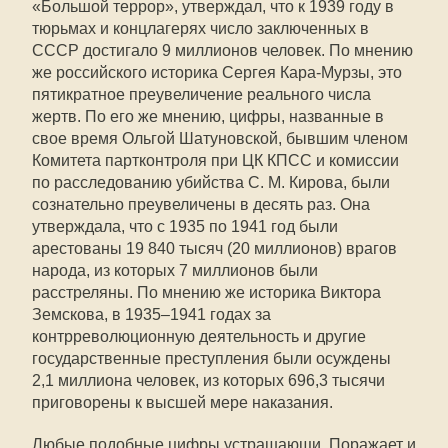
«Большой террор», утверждал, что к 1939 году в
тюрьмах и концлагерях число заключенных в
СССР достигало 9 миллионов человек. По мнению
же российского историка Сергея Кара-Мурзы, это
пятикратное преувеличение реального числа
жертв. По его же мнению, цифры, названные в
свое время Ольгой Шатуновской, бывшим членом
Комитета партконтроля при ЦК КПСС и комиссии
по расследованию убийства С. М. Кирова, были
сознательно преувеличены в десять раз. Она
утверждала, что с 1935 по 1941 год были
арестованы 19 840 тысяч (20 миллионов) врагов
народа, из которых 7 миллионов были
расстреляны. По мнению же историка Виктора
Земскова, в 1935–1941 годах за
контрреволюционную деятельность и другие
государственные преступления были осуждены
2,1 миллиона человек, из которых 696,3 тысячи
приговорены к высшей мере наказания.
Любые подобные цифры устрашающи. Поражает и