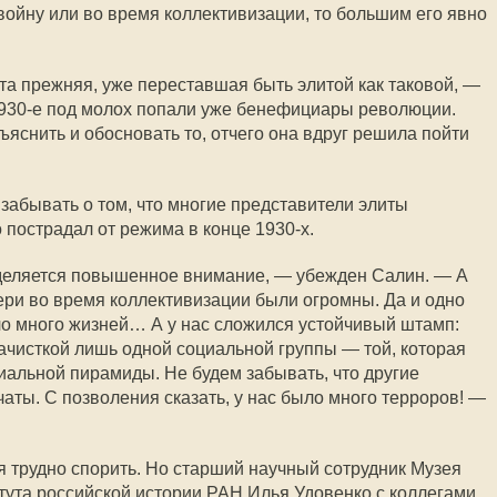
войну или во время коллективизации, то большим его явно
та прежняя, уже переставшая быть элитой как таковой, —
1930-е под молох попали уже бенефициары революции.
яснить и обосновать то, отчего она вдруг решила пойти
т забывать о том, что многие представители элиты
 пострадал от режима в конце 1930-х.
деляется повышенное внимание, — убежден Салин. — А
ери во время коллективизации были огромны. Да и одно
о много жизней… А у нас сложился устойчивый штамп:
ачисткой лишь одной социальной группы — той, которая
иальной пирамиды. Не будем забывать, что другие
аты. С позволения сказать, у нас было много терроров! —
ия трудно спорить. Но старший научный сотрудник Музея
тута российской истории РАН Илья Удовенко с коллегами