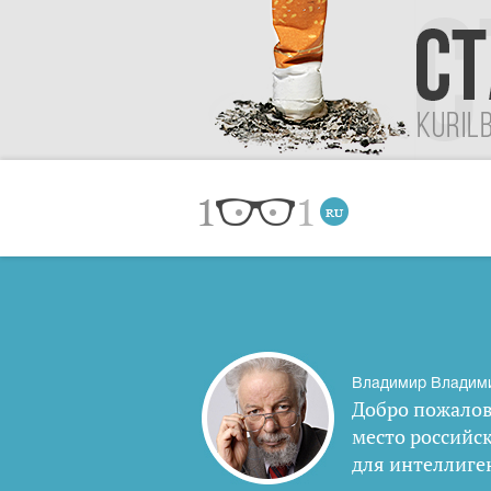
Владимир Владим
Добро пожалов
место российс
для интеллиге