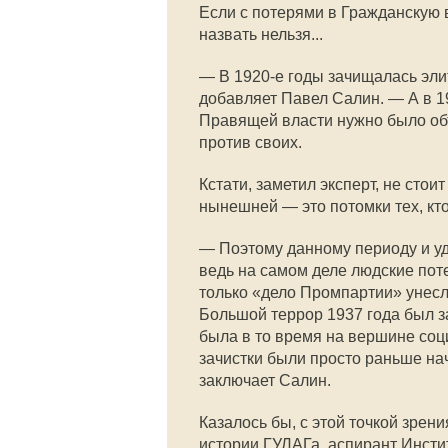
Если с потерями в Гражданскую 
назвать нельзя...
— В 1920-е годы зачищалась эли
добавляет Павел Салин. — А в 
Правящей власти нужно было объ
против своих.
Кстати, заметил эксперт, не стои
нынешней — это потомки тех, кто
— Поэтому данному периоду и у
ведь на самом деле людские пот
только «дело Промпартии» унесл
Большой террор 1937 года был з
была в то время на вершине соц
зачистки были просто раньше нач
заключает Салин.
Казалось бы, с этой точкой зрен
истории ГУЛАГа, аспирант Инсти