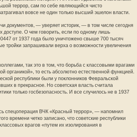
льшой террор, сам по себе являющийся чисто
атрагивал вовсе не один только высший эшелон власти.
чи документов, — уверяет историк, — в том числе сегодня
 доступе. О чем говорить, если по одному лишь
0447 от 1937 года было уничтожено свыше 700 тысяч
утые тройки запрашивали верха о возможности увеличения
коллегами, так это в том, что борьба с классовыми врагами
ой органикой», то есть абсолютно естественной функцией.
еской республики были у поклонников Февральской
вших в прекрасное. Но советская власть считала
ики только госбезопасность. И все случилось не в 1937
сь спецоперация ВЧК «Красный террор», — напомнил
ого времени четко записано, что советские республики
классовых врагов «путем их изолирования в