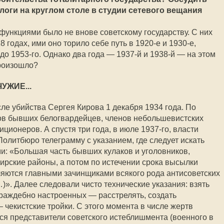
логи на круглом столе в студии сетевого вещания
ункциями было не внове советскому государству. С них
 годах, ими оно торило себе путь в 1920-е и 1930-е,
 до 1953-го. Однако два года — 1937-й и 1938-й — на этом
роизошло?
УЖИЕ...
ле убийства Сергея Кирова 1 декабря 1934 года. По
тов бывших белогвардейцев, членов небольшевистских
ционеров. А спустя три года, в июле 1937-го, власти
олитбюро телеграмму с указанием, где следует искать
и: «Большая часть бывших кулаков и уголовников,
ирские районы, а потом по истечении срока высылки
ляются главными зачинщиками всякого рода антисоветских
)». Далее следовали чисто технические указания: взять
враждебно настроенных — расстрелять, создать
чекистские тройки. С этого момента в числе жертв
ся представители советского истеблишмента (военного в