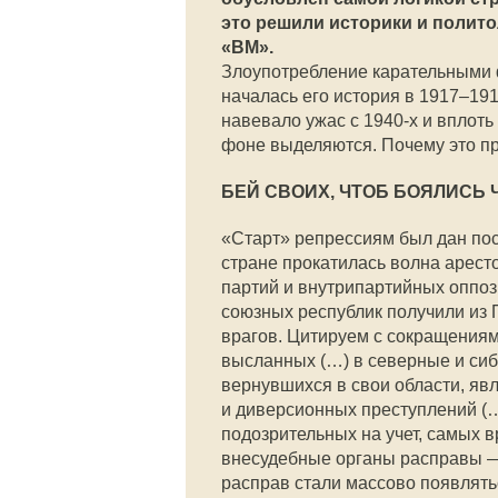
это решили историки и полито
«ВМ».
Злоупотребление карательными ф
началась его история в 1917–1918
навевало ужас с 1940-х и вплоть
фоне выделяются. Почему это п
БЕЙ СВОИХ, ЧТОБ БОЯЛИСЬ Ч
«Старт» репрессиям был дан пос
стране прокатилась волна арес
партий и внутрипартийных оппози
союзных республик получили из П
врагов. Цитируем с сокращениям
высланных (…) в северные и сиб
вернувшихся в свои области, яв
и диверсионных преступлений (…
подозрительных на учет, самых 
внесудебные органы расправы — 
расправ стали массово появлять