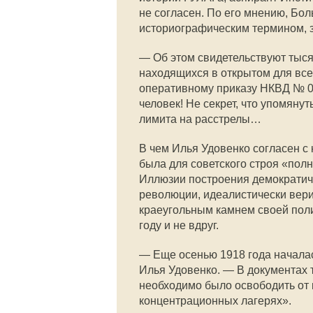
не согласен. По его мнению, Бо
историографическим термином, з
— Об этом свидетельствуют тыся
находящихся в открытом для всех
оперативному приказу НКВД № 0
человек! Не секрет, что упомян
лимита на расстрелы…
В чем Илья Удовенко согласен с 
была для советского строя «полн
Иллюзии построения демократич
революции, идеалистически вери
краеугольным камнем своей полит
году и не вдруг.
— Еще осенью 1918 года начала
Илья Удовенко. — В документах т
необходимо было освободить от 
концентрационных лагерях».