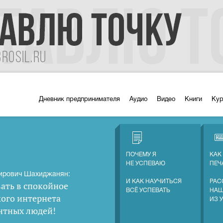
Дневник предпринимателя
Аудио
Видео
Книги
Ку
ПОЧЕМУ Я
КАК
НЕ УСПЕВАЮ
ПЕЧ
ирович Шахиджанян:
И КАК НАУЧИТЬСЯ
РАС
ать в спокойное
ВСЁ УСПЕВАТЬ
НАШ
кого интернета
ИЗ 
нтных людей
!