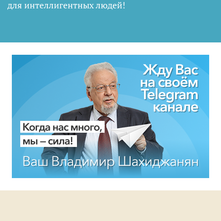
для интеллигентных людей
!